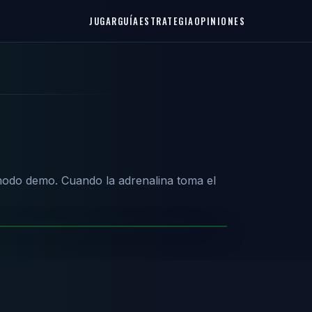
JUGAR
GUÍA
ESTRATEGIA
OPINIONES
n modo demo. Cuando la adrenalina toma el