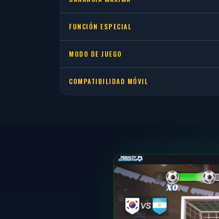
FUNCIÓN ESPECIAL
MODO DE JUEGO
COMPATIBILIDAD MÓVIL