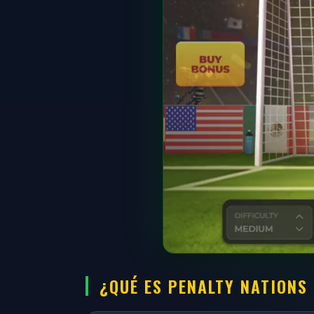
¿QUÉ ES PENALTY NATIONS