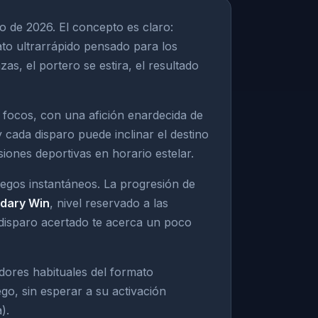
o de 2026. El concepto es claro:
ato ultrarrápido pensado para los
s, el portero se estira, el resultado
os focos, con una afición enardecida de
cada disparo puede inclinar el destino
iones deportivas en horario estelar.
juegos instantáneos. La progresión de
dary Win
, nivel reservado a las
 disparo acertado te acerca un poco
dores habituales del formato
go, sin esperar a su activación
).