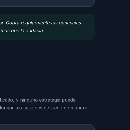
 sí. Cobra regularmente tus ganancias
 más que la audacia.
ficado, y ninguna estrategia puede
olongar tus sesiones de juego de manera