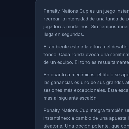
Penalty Nations Cup es un juego insta
recrear la intensidad de una tanda de 
jugadores modernos. Sin tiempos muerto
llega en segundos.
El ambiente está a la altura del desafí
fondo. Cada ronda evoca una semifinal 
de un equipo. El tono es resueltamente
En cuanto a mecánicas, el título se a
las ganancias es uno de sus grandes a
sesiones más excepcionales. Esta esca
más al siguiente escalón.
Penalty Nations Cup integra también 
instantáneo: a cambio de una apuesta i
aleatoria. Una opción potente, que conv