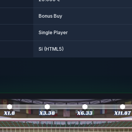
Bonus Buy
Single Player
Sí (HTML5)