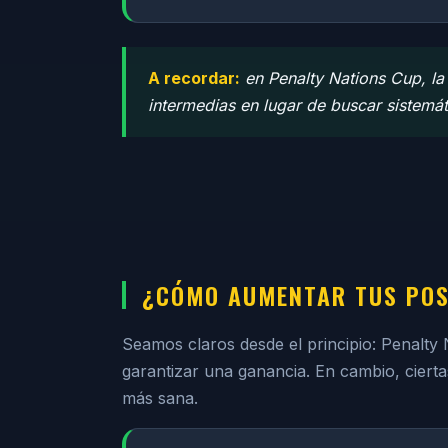
A recordar:
en Penalty Nations Cup, la
intermedias en lugar de buscar sistem
¿CÓMO AUMENTAR TUS POS
Seamos claros desde el principio: Penalty
garantizar una ganancia. En cambio, ciert
más sana.